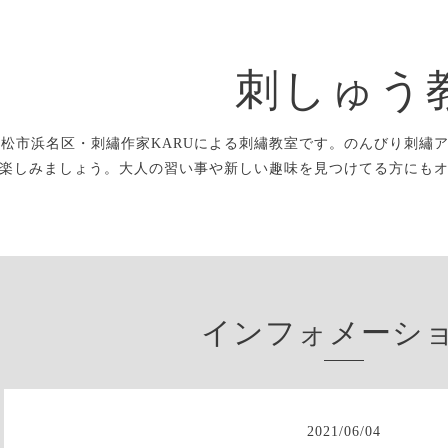
刺しゅう
浜松市浜名区・刺繡作家KARUによる刺繡教室です。のんびり刺繡
楽しみましょう。大人の習い事や新しい趣味を見つけてる方にも
インフォメーシ
2021
/
06
/
04