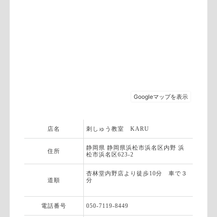
店名
刺しゅう教室 KARU
静岡県 静岡県浜松市浜名区内野 浜
住所
松市浜名区623-2
杏林堂内野店より徒歩10分 車で３
道順
分
電話番号
050-7119-8449